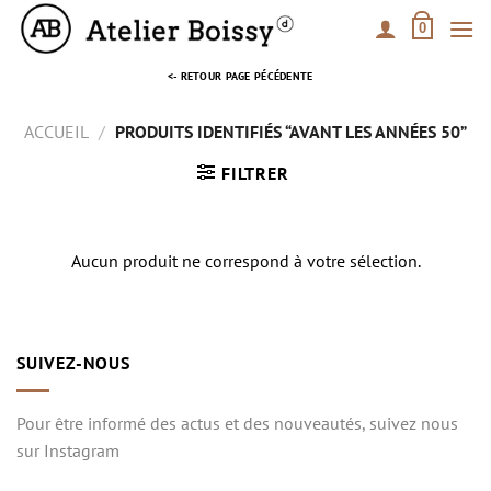
Passer
0
au
contenu
<- RETOUR PAGE PÉCÉDENTE
ACCUEIL
/
PRODUITS IDENTIFIÉS “AVANT LES ANNÉES 50”
FILTRER
Aucun produit ne correspond à votre sélection.
SUIVEZ-NOUS
Pour être informé des actus et des nouveautés, suivez nous
sur Instagram